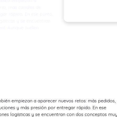
mbién empiezan a
rio, más canales de
gar rápido. En ese punto,
ísticas y se encuentran
ent. Aunque suelen
ién empiezan a aparecer nuevos retos: más pedidos,
uciones y más presión por entregar rápido. En ese
nes logísticas y se encuentran con dos conceptos mu