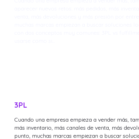
Cuando una empresa empieza a vender más, ta
aparecer nuevos retos: más pedidos, más inventa
venta, más devoluciones y más presión por entre
muchas marcas empiezan a buscar soluciones log
con dos conceptos muy comunes: 3PL vs fulfillm
usarse como si…
3PL
Cuando una empresa empieza a vender más, tamb
más inventario, más canales de venta, más devol
punto, muchas marcas empiezan a buscar solucio