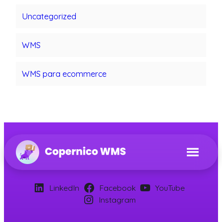
Uncategorized
WMS
WMS para ecommerce
LinkedIn
Facebook
YouTube
Instagram