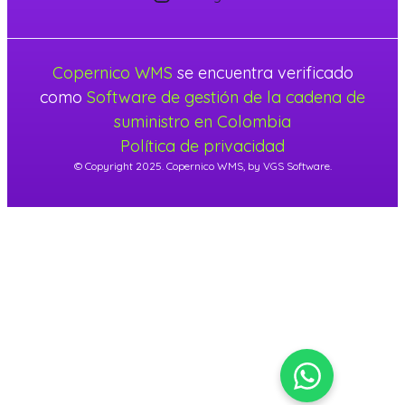
Copernico WMS
se encuentra verificado
como
Software de gestión de la cadena de
suministro en Colombia
Política de privacidad
© Copyright 2025. Copernico WMS, by VGS Software.