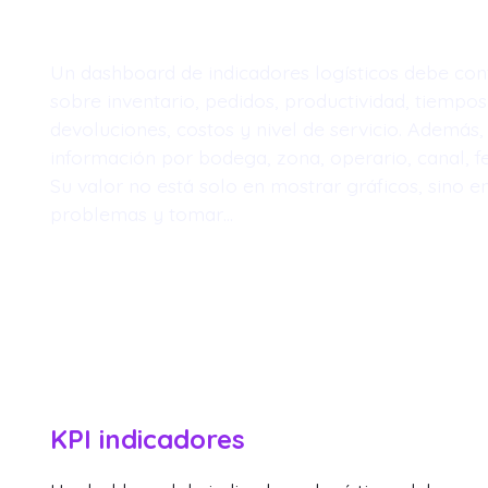
Un dashboard de indicadores logísticos debe con
sobre inventario, pedidos, productividad, tiempo
devoluciones, costos y nivel de servicio. Además, 
información por bodega, zona, operario, canal, f
Su valor no está solo en mostrar gráficos, sino e
problemas y tomar…
KPI indicadores