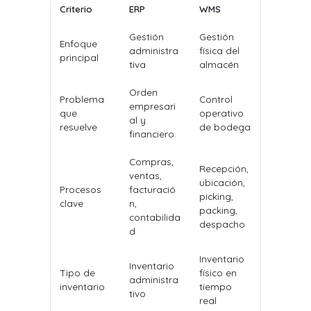
Criterio
ERP
WMS
Gestión
Gestión
Enfoque
administra
física del
principal
tiva
almacén
Orden
Problema
Control
empresari
que
operativo
al y
resuelve
de bodega
financiero
Compras,
Recepción,
ventas,
ubicación,
Procesos
facturació
picking,
clave
n,
packing,
contabilida
despacho
d
Inventario
Inventario
Tipo de
físico en
administra
inventario
tiempo
tivo
real