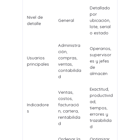
Detallado
por
Nivel de
General
ubicación,
detalle
lote, serial
o estado
Administra
Operarios,
ción,
supervisor
Usuarios
compras,
es y jefes
principales
ventas,
de
contabilida
almacén
d
Exactitud,
Ventas,
productivid
costos,
ad,
Indicadore
facturació
tiempos,
s
n, cartera,
errores y
rentabilida
trazabilida
d
d
Ordenar la
Optimizar