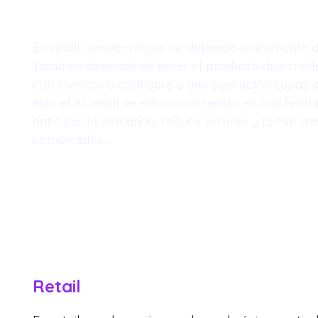
En retail, vender mejor no depende únicamente de
También depende de tener el producto disponible,
con inventario confiable y una operación capaz 
eso, el AI retail se está convirtiendo en una herr
anticipar la demanda, reducir errores y tomar me
comerciales.…
Retail