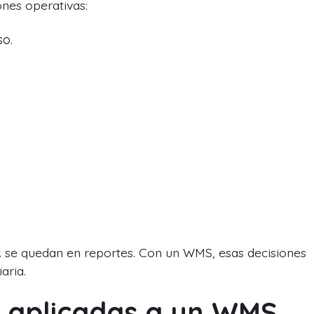
nes operativas:
so.
 se quedan en reportes. Con un WMS, esas decisiones
aria.
il aplicadas a un WMS