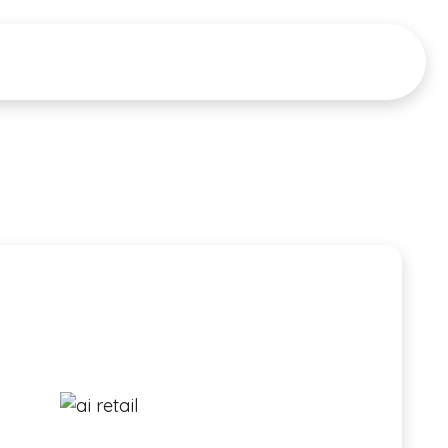
CIONES
RECURSOS
Tour del Producto
PRECIOS
▼
▼