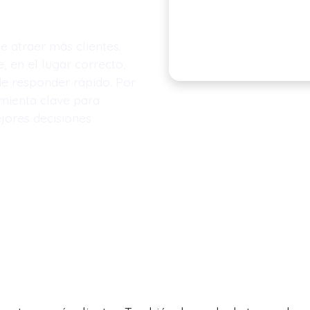
 atraer más clientes.
 en el lugar correcto,
de responder rápido. Por
amienta clave para
jores decisiones