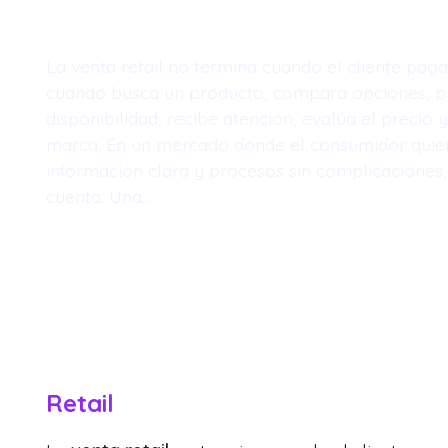
La venta retail no termina cuando el cliente pag
cuando busca un producto, compara opciones, p
disponibilidad, recibe atención, evalúa el precio y
marca. En un mercado donde el consumidor quier
información clara y procesos sin complicaciones,
cuenta. Una…
Retail