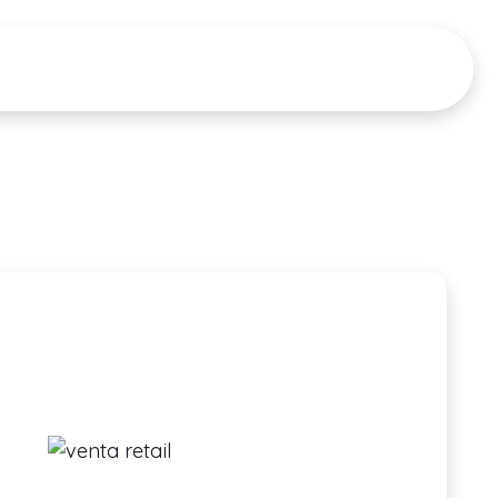
CIONES
RECURSOS
Tour del Producto
PRECIOS
▼
▼