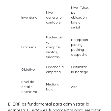
Nivel físico,
Nivel
por
Inventario
general o
ubicación,
contable
lote o
serial
Facturació
Recepción,
n,
picking,
Procesos
compras,
packing,
ventas,
despacho
finanzas
Ordenar la
Optimizar
Objetivo
empresa
la bodega
Nivel de
Medio o
detalle
Alto
bajo
operativo
El ERP es fundamental para administrar la
empresa. El WMS es fundamental para ejecutar