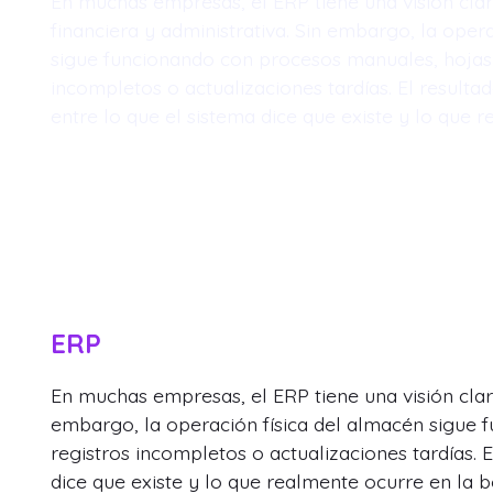
En muchas empresas, el ERP tiene una visión clar
financiera y administrativa. Sin embargo, la oper
sigue funcionando con procesos manuales, hojas 
incompletos o actualizaciones tardías. El result
entre lo que el sistema dice que existe y lo que 
ERP
En muchas empresas, el ERP tiene una visión clara
embargo, la operación física del almacén sigue 
registros incompletos o actualizaciones tardías. 
dice que existe y lo que realmente ocurre en la 