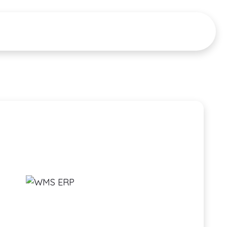
CIONES
RECURSOS
Tour del Producto
PRECIOS
▼
▼