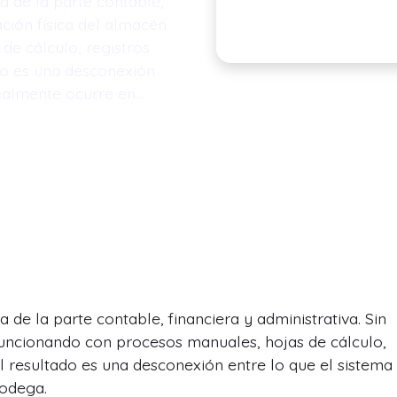
a de la parte contable,
ación física del almacén
de cálculo, registros
ado es una desconexión
realmente ocurre en…
 de la parte contable, financiera y administrativa. Sin
funcionando con procesos manuales, hojas de cálculo,
El resultado es una desconexión entre lo que el sistema
bodega.